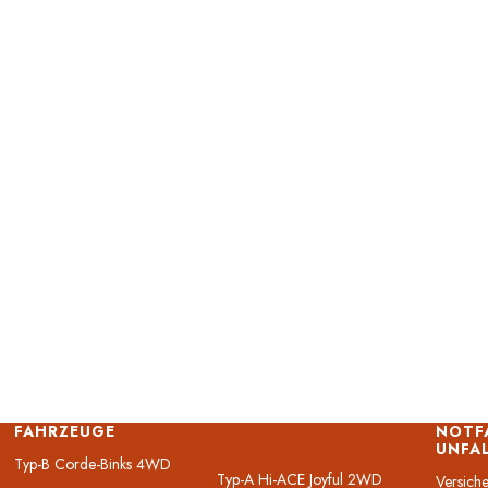
FAHRZEUGE
NOTF
UNFA
Typ-B Corde-Binks 4WD
Typ-A Hi-ACE Joyful 2WD
Versich