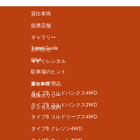
ホーム
貸出車両
提携店舗
ギャラリー
Travel Guide
お問合せ
Q&A
今すぐレンタル
駐車場のヒント
キャンプ用品
貸出車両
タイプB コルドバンクス4WD
保険ポリシー
タイプB コルドバンクス2WD
レンタル契約
タイプB コルドリーブス4WD
タイプB クレソン4WD