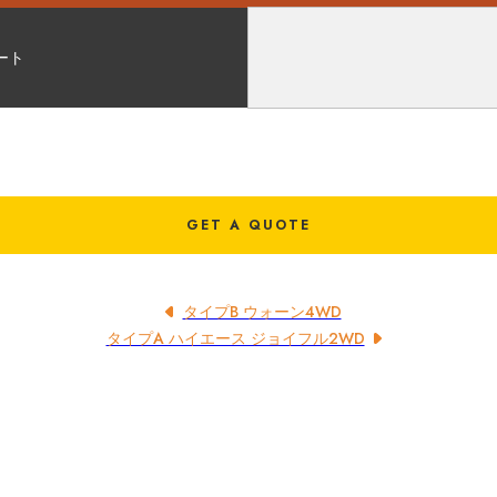
ート
GET A QUOTE
タイプB ウォーン4WD
タイプA ハイエース ジョイフル2WD
お客様