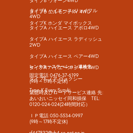
タイプB ウォーン4WD
タイプA ハイエース ジョイフル
タイプB エルモンテRV 4WD
4WD
タイプK ホンダ マイボックス
タイプA ハイエース アポロ4WD
タイプA ハイエース ラディッシュ
2WD
タイプA ハイエース ペアー4WD
レンタカーステーション連絡先
タイプA ハイエース ジャズ4WD
固定電話:0476-37-6199
タイプE ノア ヴォクシー
(9時～17時不定休)
Type-K Every Suzuki
緊急時及びロードサービス連絡 先:
あいおいニッセイ同和損保 TEL:
0120-024-024(24時間対応）
ＩＰ電話:050-5534-0997
(9時～17時不定休)
rf447832@yb4.so-net.ne.jp